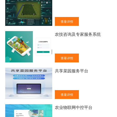
查看详情
农技咨询及专家服务系统
查看详情
共享菜园服务平台
查看详情
农业物联网中控平台