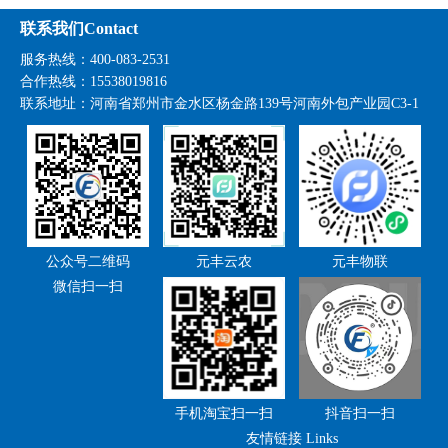
联系我们Contact
服务热线：400-083-2531
合作热线：15538019816
联系地址：
河南省郑州市金水区杨金路139号河南外包产业园C3-1
公众号二维码
元丰云农
元丰物联
微信扫一扫
手机淘宝扫一扫
抖音扫一扫
友情链接 Links