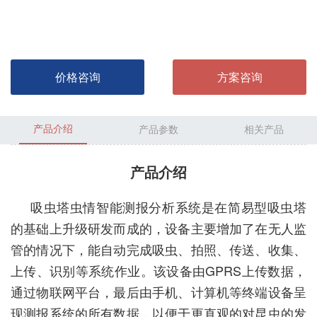
价格咨询
方案咨询
产品介绍
产品参数
相关产品
产品介绍
吸虫塔虫情智能测报分析系统是在简易型吸虫塔
的基础上升级研发而成的，设备主要增加了在无人监
管的情况下，能自动完成吸虫、拍照、传送、收集、
上传、识别等系统作业。该设备由GPRS上传数据，
通过物联网平台，最后由手机、计算机等终端设备呈
现测报系统的所有数据，以便于更直观的对昆虫的发