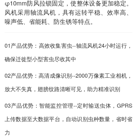
φ10mm防风拉锁固定，使整体设备更加稳定。
风机采用轴流风机，具有运转平稳、效率高、
噪声低、省能耗、防生锈等特点。
01产品优势
：高效收集害虫--轴流风机24小时运行，
确保迁徙型小型害虫尽收其中
02产品优势：高清成像识别--2000万像素工业相机，
放大不失真，翅膀纹路清晰可见，助力精准识别
03产品优势：智能监控管理--定时输送虫体，GPRS
上传数据至大数据平台，自动识别虫种数量，省时省
力