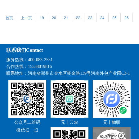
首页
上一页
19
20
21
22
23
24
25
26
2
联系我们Contact
服务热线：400-083-2531
合作热线：15538019816
联系地址：
河南省郑州市金水区杨金路139号河南外包产业园C3-1
公众号二维码
元丰云农
元丰物联
微信扫一扫